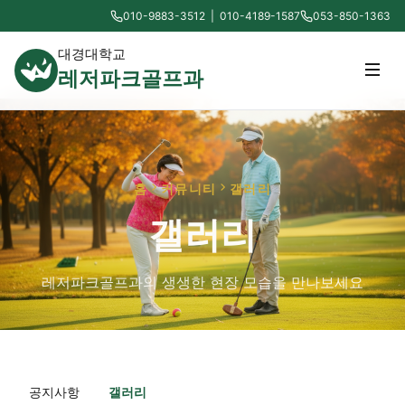
010-9883-3512 | 010-4189-1587
053-850-1363
대경대학교
레저파크골프과
홈
커뮤니티
갤러리
갤러리
레저파크골프과의 생생한 현장 모습을 만나보세요
공지사항
갤러리