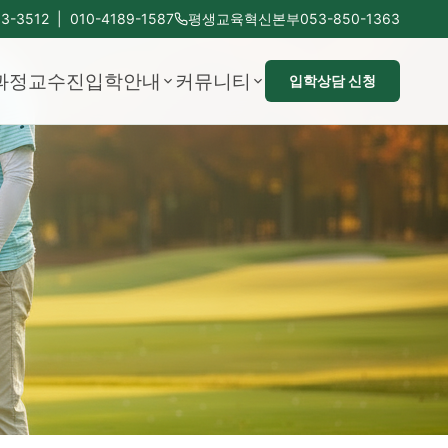
3-3512 | 010-4189-1587
평생교육혁신본부
053-850-1363
과정
교수진
입학안내
커뮤니티
입학상담 신청