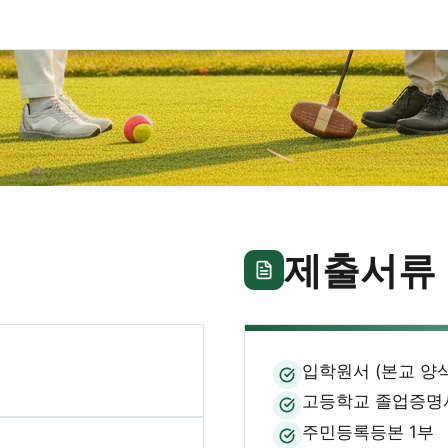
월 1회
장학금 100%
수시모집
참여수업
소득분위별
상시 상담 가능
제출서류
입학원서 (본교 양식
고등학교 졸업증명
주민등록등본 1부